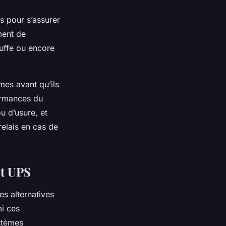
es pour s’assurer
ment de
uffe ou encore
mes avant qu’ils
formances du
u d’usure, et
relais en cas de
et UPS
es alternatives
mi ces
stèmes