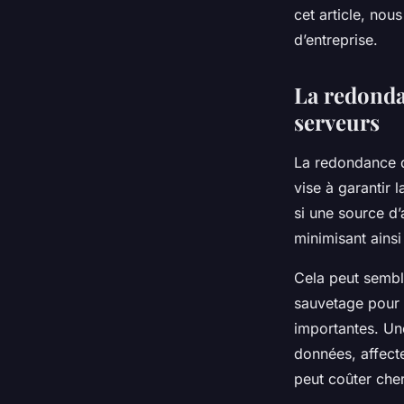
serveurs d'entrepri
cet article, nou
d’entreprise.
Gabriel
•
19 septembre 2024
•
6 min de lecture
La redondan
serveurs
La redondance d
vise à garantir 
si une source d
minimisant ainsi
Cela peut semble
sauvetage pour 
importantes. Un
données, affect
peut coûter cher