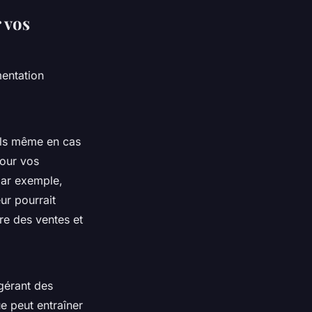
 vos
mentation
els même en cas
pour vos
 par exemple,
ur pourrait
dre des ventes et
 gérant des
e peut entraîner