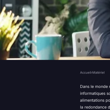
Accueil
›
Matériel
MATÉRIEL
Quels sont les avant
Dans le monde nu
informatiques so
alimentations redon
alimentations p
la redondance d