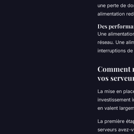
une perte de do
alimentation re
Des performan
Une alimentation
réseau. Une alim
interruptions de
Comment me
vos serveu
La mise en plac
investissement i
en valent largem
La première éta
serveurs avez-v