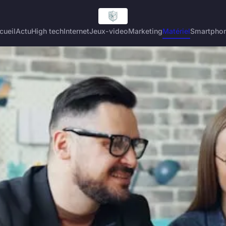
cueil
Actu
High tech
Internet
Jeux-video
Marketing
Matériel
Smartpho