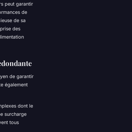
s peut garantir
formances de
cieuse de sa
eprise des
limentation
redondante
yen de garantir
ite également
mplexes dont le
ne surcharge
vent tous