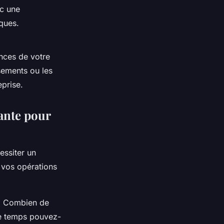
c une
ques.
ances de votre
sements ou les
eprise.
ante pour
essiter un
e vos opérations
n. Combien de
de temps pouvez-