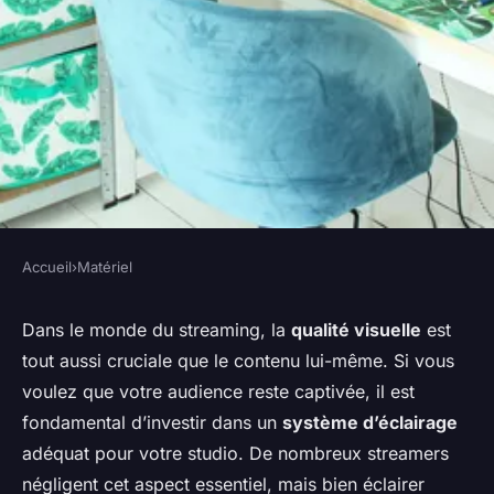
Accueil
›
Matériel
MATÉRIEL
Comment choisir un bon
Dans le monde du streaming, la
qualité visuelle
est
tout aussi cruciale que le contenu lui-même. Si vous
système d'éclairage pour un
voulez que votre audience reste captivée, il est
studio de streaming?
fondamental d’investir dans un
système d’éclairage
adéquat pour votre studio. De nombreux streamers
Gabriel
•
19 septembre 2024
•
6 min de lecture
négligent cet aspect essentiel, mais bien éclairer