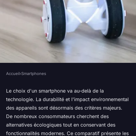
Accueil
›
Smartphones
SMARTPHONES
Comparatif smartphones : Les
Le choix d'un smartphone va au-delà de la
technologie. La durabilité et l'impact environnemental
choix les plus écologiques
des appareils sont désormais des critères majeurs.
De nombreux consommateurs cherchent des
Gabriel
•
9 octobre 2024
•
5 min de lecture
alternatives écologiques tout en conservant des
fonctionnalités modernes. Ce comparatif présente les