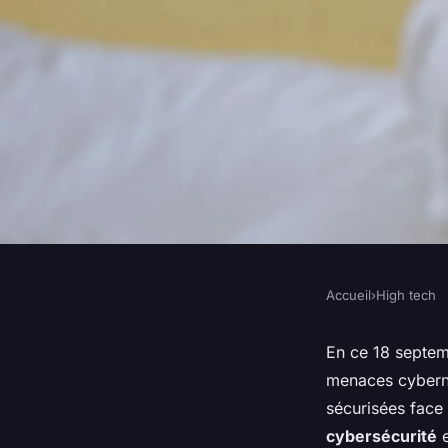
Accueil
›
High tech
HIGH TECH
Quels sont les avan
En ce 18 septem
menaces cybern
de gestion de la sécu
sécurisées face
cybersécurité
e