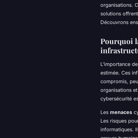
infrastructures crit
organisations. C
solutions offren
Découvrons ense
Gabriel
•
18 septembre 2024
•
7 min de lecture
Pourquoi la
infrastruct
L’importance de 
estimée. Ces inf
compromis, peuv
organisations e
cybersécurité es
Les
menaces
cy
Les risques pour
informatiques. I