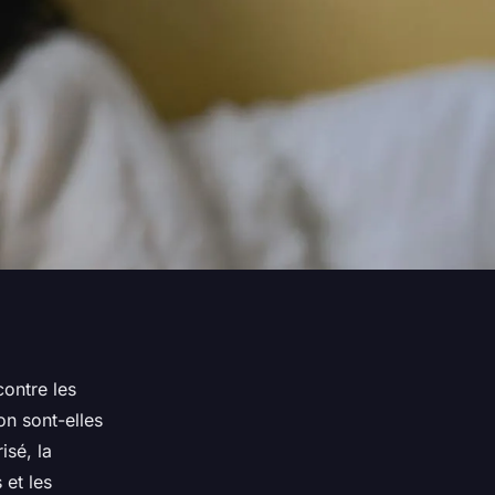
ontre les
on sont-elles
isé, la
 et les