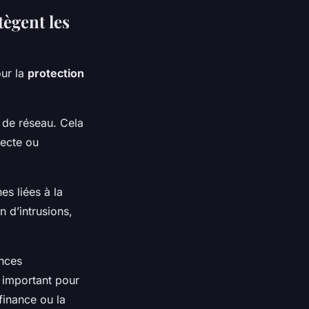
tègent les
our la
protection
e de réseau. Cela
pecte ou
s liées à la
n d’intrusions,
ences
t important pour
finance ou la