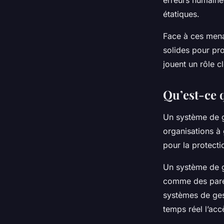
erreurs humaine
étatiques.
Face à ces mena
solides pour pro
jouent un rôle c
Qu’est-ce q
Un système de ge
organisations à g
pour la protect
Un système de g
comme des pare-f
systèmes de gest
temps réel l’ac