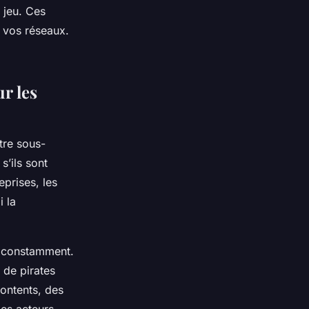
 jeu. Ces
t vos réseaux.
r les
tre sous-
s’ils sont
prises, les
 la
t constamment.
 de pirates
contents, des