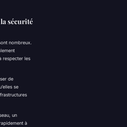
la sécurité
 sont nombreux.
alement
à respecter les
iser de
’elles se
frastructures
éseau, un
 rapidement à