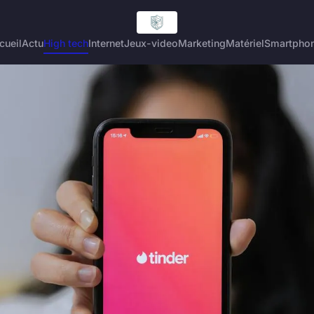
cueil
Actu
High tech
Internet
Jeux-video
Marketing
Matériel
Smartpho