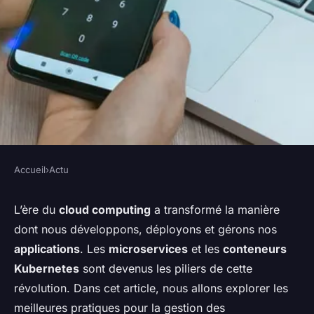
Accueil
›
Actu
ACTU
Quelles sont les meilleures
L’ère du
cloud computing
a transformé la manière
dont nous développons, déployons et gérons nos
pratiques pour la gestion des
applications
. Les
microservices
et les
conteneurs
microservices avec
Kubernetes
sont devenus les piliers de cette
Kubernetes ?
révolution. Dans cet article, nous allons explorer les
meilleures pratiques pour la gestion des